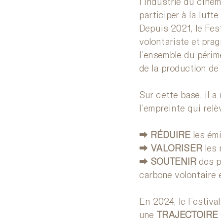
l’industrie du ciné
participer à la lutt
Depuis 2021, le Fes
volontariste et prag
l’ensemble du périmè
de la production de 
Sur cette base, il 
l’empreinte qui rel
⮕ 
RÉDUIRE
 les ém
⮕ 
VALORISER
 les
⮕ 
SOUTENIR
 des 
carbone volontaire 
En 2024, le Festival
une 
TRAJECTOIRE