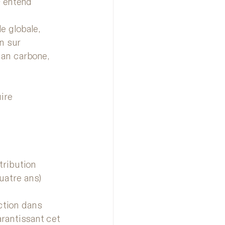
s entend 
e globale, 
n sur 
lan carbone, 
ire 
tribution 
uatre ans)
ction dans 
rantissant cet 