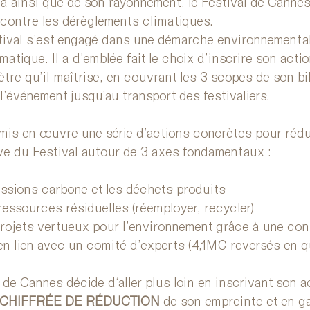
ma ainsi que de son rayonnement, le Festival de Canne
e contre les dérèglements climatiques.
tival s’est engagé dans une démarche environnemental
matique. Il a d’emblée fait le choix d’inscrire son actio
tre qu’il maîtrise, en couvrant les 3 scopes de son bi
l’événement jusqu’au transport des festivaliers.
a mis en œuvre une série d’actions concrètes pour rédu
ève du Festival autour de 3 axes fondamentaux :
issions carbone et les déchets produits
 ressources résiduelles (réemployer, recycler)
projets vertueux pour l’environnement grâce à une con
en lien avec un comité d’experts (4,1M€ reversés en q
 de Cannes décide d‘aller plus loin en inscrivant son a
 CHIFFRÉE DE RÉDUCTION
 de son empreinte et en ga