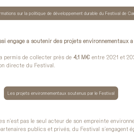
ormations sur la politique de développement durable du Festival de C
ussi engagé à soutenir des projets environnementaux à
 a permis de collecter près de
 4,1 M€
 entre 2021 et 20
n directe du Festival.
Les projets environnementaux soutenus par le Festival
es n’est pas le seul acteur de son empreinte environn
artenaires publics et privés, du Festival s’engagent é