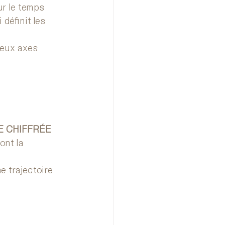
ur le temps 
i définit les 
deux axes 
 CHIFFRÉE 
dont la 
e trajectoire 