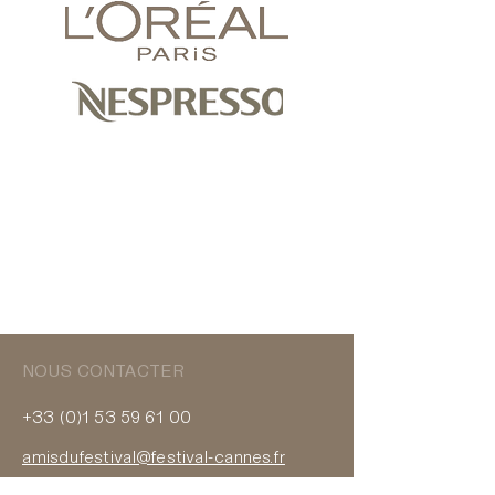
NOUS CONTACTER
+33 (0)1 53 59 61 00
amisdufestival@festival-cannes.fr