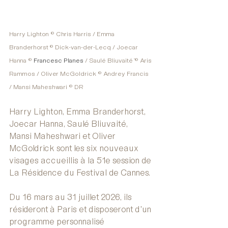
Harry Lighton © Chris Harris / Emma 
Branderhorst © Dick-van-der-Lecq / Joecar 
Hanna © 
Francesc Planes
 / Saulė Bliuvaité ̇© Aris 
Rammos / Oliver McGoldrick © Andrey Francis 
/ Mansi Maheshwari © DR
Harry Lighton, Emma Branderhorst, 
Joecar Hanna, Saulé Bliuvaité, 
Mansi Maheshwari et Oliver 
McGoldrick sont les six nouveaux 
visages accueillis à la 51e session de 
La Résidence du Festival de Cannes. 
Du 16 mars au 31 juillet 2026, ils 
résideront à Paris et disposeront d'un 
programme personnalisé 